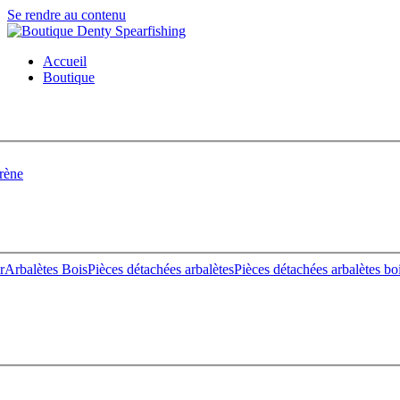
Se rendre au contenu
Accueil
Boutique
rène
r
Arbalètes Bois
Pièces détachées arbalètes
Pièces détachées arbalètes bo