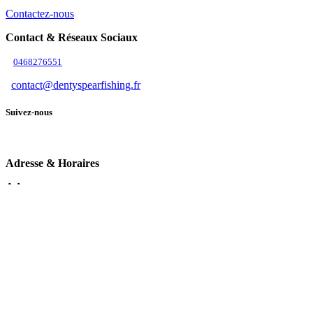
Contactez-nous
Contact & Réseaux Sociaux
0468276551
contact@dentyspearfishing.fr
Suivez-nous
Adresse & Horaires
Adresse
9b Zone d'Activité 11370 Leucate
Horaires
Été (juillet à août)
Du lundi au samedi de 9h00 à 19h00
Hiver (novembre à mars)