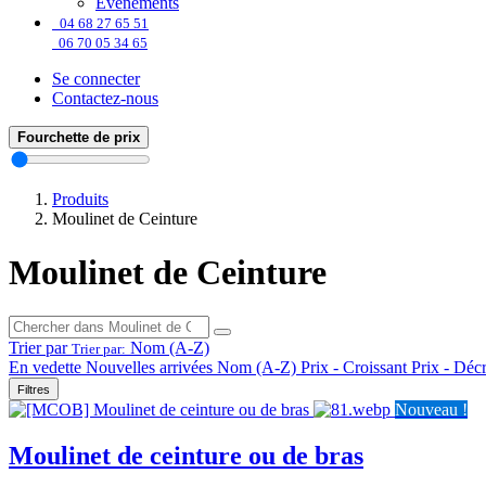
Événements
04 68 27 65 51
06 70 05 34 65
Se connecter
Contactez-nous
Fourchette de prix
Produits
Moulinet de Ceinture
Moulinet de Ceinture
Trier par
Nom (A-Z)
Trier par:
En vedette
Nouvelles arrivées
Nom (A-Z)
Prix - Croissant
Prix - Déc
Filtres
Nouveau !
Moulinet de ceinture ou de bras