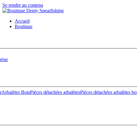
Se rendre au contenu
Accueil
Boutique
rène
r
Arbalètes Bois
Pièces détachées arbalètes
Pièces détachées arbalètes bo