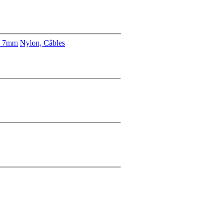
s 7mm
Nylon, Câbles