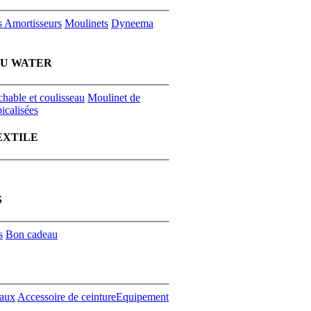
s
Amortisseurs
Moulinets
Dyneema
EU WATER
chable et coulisseau
Moulinet de
icalisées
EXTILE
S
s
Bon cadeau
aux
Accessoire de ceinture
Equipement