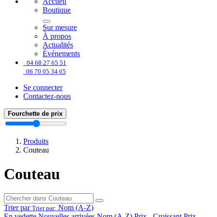
Accueil
Boutique
Sur mesure
À propos
Actualités
Événements
04 68 27 65 51
06 70 05 34 65
Se connecter
Contactez-nous
Fourchette de prix
Produits
Couteau
Couteau
Trier par
Nom (A-Z)
Trier par:
En vedette
Nouvelles arrivées
Nom (A-Z)
Prix - Croissant
Prix -