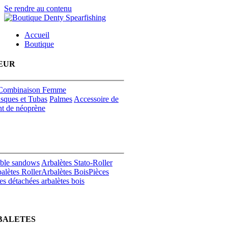
Se rendre au contenu
Accueil
Boutique
EUR
Combinaison Femme
sques et Tubas
Palmes
Accessoire de
t de néoprène
uble sandows
Arbalètes Stato-Roller
alètes Roller
Arbalètes Bois
Pièces
es détachées arbalètes bois
BALETES