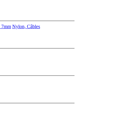
s 7mm
Nylon, Câbles