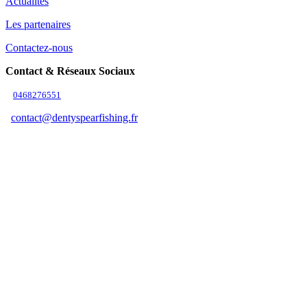
Actualités
Les partenaires
Contactez-nous
Contact & Réseaux Sociaux
0468276551
contact@dentyspearfishing.fr
Suivez-nous
Adresse & Horaires
Adresse
9b Zone d'Activité 11370 Leucate
Horaires
Été (juillet à août)