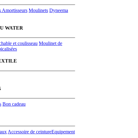
s
Amortisseurs
Moulinets
Dyneema
EU WATER
chable et coulisseau
Moulinet de
icalisées
EXTILE
S
s
Bon cadeau
aux
Accessoire de ceinture
Equipement