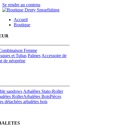
Se rendre au contenu
Accueil
Boutique
EUR
Combinaison Femme
sques et Tubas
Palmes
Accessoire de
t de néoprène
uble sandows
Arbalètes Stato-Roller
alètes Roller
Arbalètes Bois
Pièces
es détachées arbalètes bois
BALETES