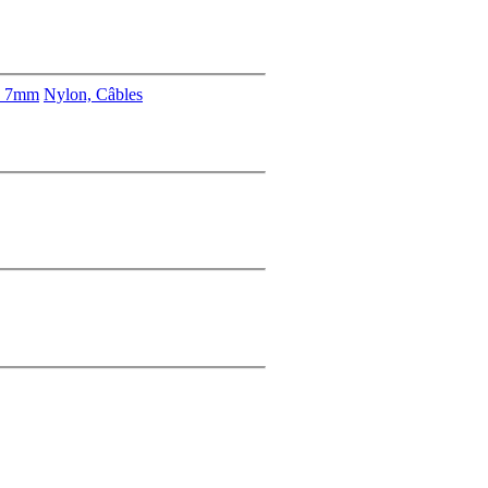
s 7mm
Nylon, Câbles