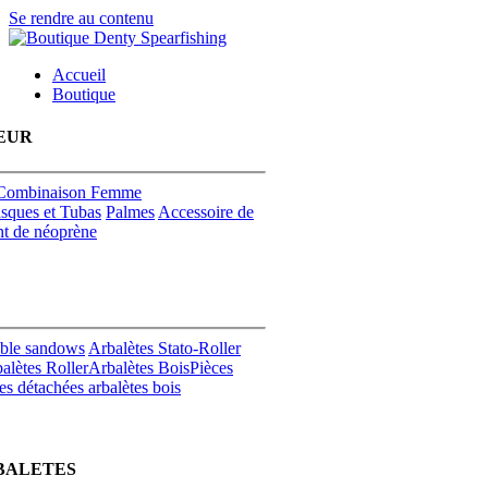
Se rendre au contenu
Accueil
Boutique
EUR
Combinaison Femme
sques et Tubas
Palmes
Accessoire de
t de néoprène
uble sandows
Arbalètes Stato-Roller
alètes Roller
Arbalètes Bois
Pièces
es détachées arbalètes bois
BALETES