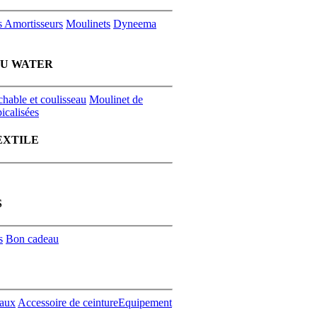
s
Amortisseurs
Moulinets
Dyneema
EU WATER
chable et coulisseau
Moulinet de
icalisées
EXTILE
S
s
Bon cadeau
aux
Accessoire de ceinture
Equipement