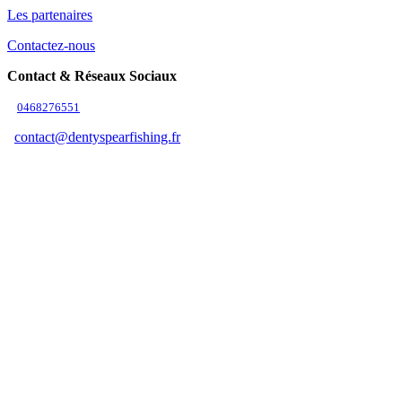
Les partenaires
Contactez-nous
Contact & Réseaux Sociaux
0468276551
contact@dentyspearfishing.fr
Suivez-nous
Adresse & Horaires
Adresse
9b Zone d'Activité 11370 Leucate
Horaires
Été (juillet à août)
Du lundi au samedi de 9h00 à 19h00