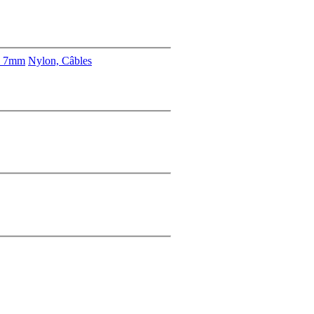
s 7mm
Nylon, Câbles