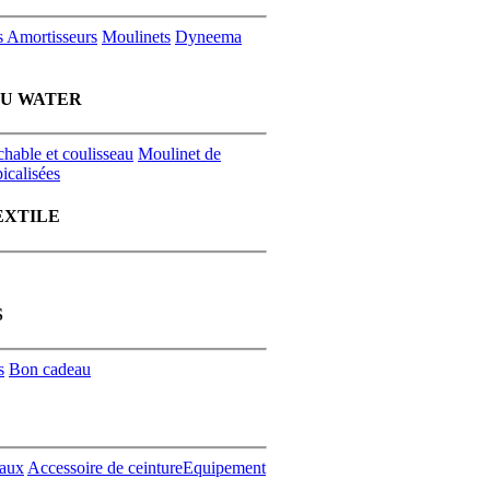
s
Amortisseurs
Moulinets
Dyneema
EU WATER
chable et coulisseau
Moulinet de
icalisées
EXTILE
S
s
Bon cadeau
aux
Accessoire de ceinture
Equipement