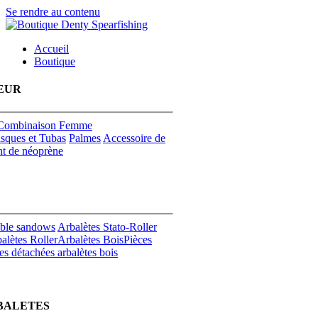
Se rendre au contenu
Accueil
Boutique
EUR
Combinaison Femme
sques et Tubas
Palmes
Accessoire de
t de néoprène
uble sandows
Arbalètes Stato-Roller
alètes Roller
Arbalètes Bois
Pièces
es détachées arbalètes bois
BALETES