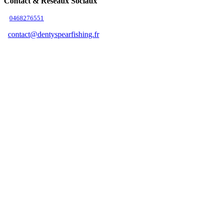
Contact & Réseaux Sociaux
0468276551
contact@dentyspearfishing.fr
Suivez-nous
Adresse & Horaires
Adresse
9b Zone d'Activité 11370 Leucate
Horaires
Été (juillet à août)
Du lundi au samedi de 9h00 à 19h00
Hiver (novembre à mars)
Lundi Mardi, jeudi, vendredi, samedi
de 10h00 à 17h00