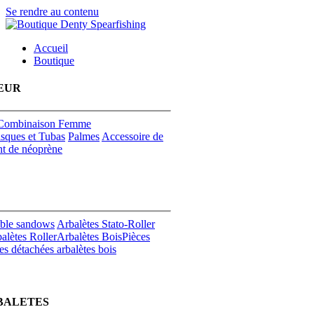
Se rendre au contenu
Accueil
Boutique
EUR
Combinaison Femme
sques et Tubas
Palmes
Accessoire de
t de néoprène
uble sandows
Arbalètes Stato-Roller
alètes Roller
Arbalètes Bois
Pièces
es détachées arbalètes bois
BALETES