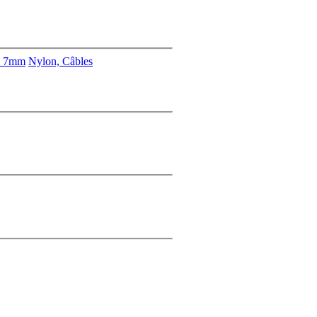
s 7mm
Nylon, Câbles