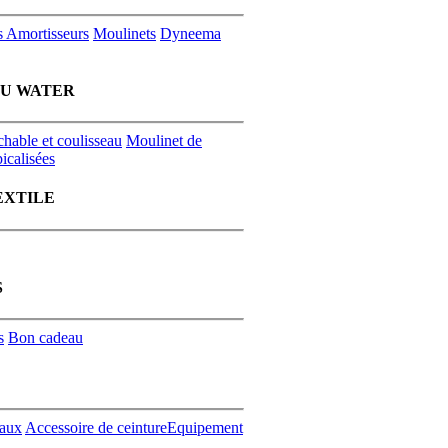
s
Amortisseurs
Moulinets
Dyneema
EU WATER
chable et coulisseau
Moulinet de
icalisées
EXTILE
S
s
Bon cadeau
aux
Accessoire de ceinture
Equipement