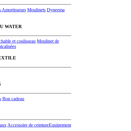
s
Amortisseurs
Moulinets
Dyneema
EU WATER
chable et coulisseau
Moulinet de
icalisées
EXTILE
S
s
Bon cadeau
aux
Accessoire de ceinture
Equipement