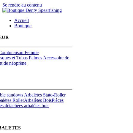
Se rendre au contenu
Accueil
Boutique
EUR
Combinaison Femme
sques et Tubas
Palmes
Accessoire de
t de néoprène
uble sandows
Arbalètes Stato-Roller
alètes Roller
Arbalètes Bois
Pièces
es détachées arbalètes bois
BALETES