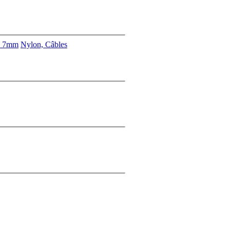
s 7mm
Nylon, Câbles