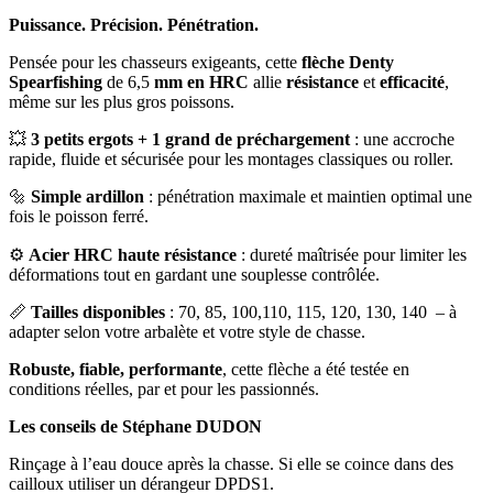
Puissance. Précision. Pénétration.
Pensée pour les chasseurs exigeants, cette
flèche Denty
Spearfishing
de 6,5
mm en HRC
allie
résistance
et
efficacité
,
même sur les plus gros poissons.
💥
3 petits ergots + 1 grand de préchargement
: une accroche
rapide, fluide et sécurisée pour les montages classiques ou roller.
🔩
Simple ardillon
: pénétration maximale et maintien optimal une
fois le poisson ferré.
⚙️
Acier HRC haute résistance
: dureté maîtrisée pour limiter les
déformations tout en gardant une souplesse contrôlée.
📏
Tailles disponibles
: 70, 85, 100,110, 115, 120, 130, 140 – à
adapter selon votre arbalète et votre style de chasse.
Robuste, fiable, performante
, cette flèche a été testée en
conditions réelles, par et pour les passionnés.
Les conseils de Stéphane DUDON
Rinçage à l’eau douce après la chasse. Si elle se coince dans des
cailloux utiliser un dérangeur DPDS1.