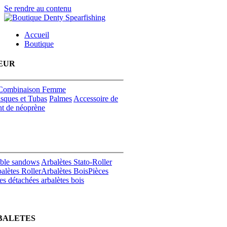
Se rendre au contenu
Accueil
Boutique
EUR
Combinaison Femme
sques et Tubas
Palmes
Accessoire de
t de néoprène
uble sandows
Arbalètes Stato-Roller
alètes Roller
Arbalètes Bois
Pièces
es détachées arbalètes bois
BALETES