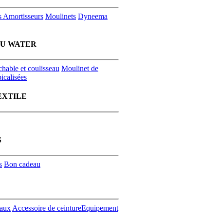
s
Amortisseurs
Moulinets
Dyneema
EU WATER
chable et coulisseau
Moulinet de
icalisées
EXTILE
S
s
Bon cadeau
aux
Accessoire de ceinture
Equipement