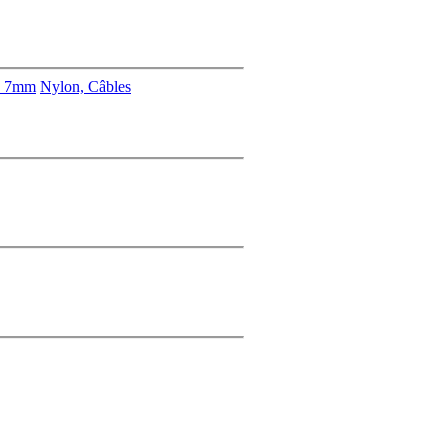
s 7mm
Nylon, Câbles