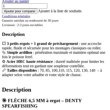
Ajouter au panier
Ajouter à la liste de souhaits
Ajouter pour comparer
Conditions générales
Garantie satisfait ou remboursé de 30 jours
Livraison : 2-3 jours ouvrables
Description
💥
3 petits ergots + 1 grand de préchargement
: une accroche
rapide, fluide et sécurisée pour les montages classiques ou roller.
🔩
Simple ardillon
: pénétration maximale et maintien optimal une
fois le poisson ferré.
⚙️
Acier HRC haute résistance
: dureté maîtrisée pour limiter les
déformations tout en gardant une souplesse contrôlée.
📏
Tailles disponibles
: 70, 85, 100,110, 115, 120, 130, 140 – à
adapter selon votre arbalète et votre style de chasse.
Description
🎯 FLÈCHE 6,5 MM à ergot – DENTY
SPEARFISHING