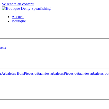
Se rendre au contenu
Accueil
Boutique
rène
r
Arbalètes Bois
Pièces détachées arbalètes
Pièces détachées arbalètes bo