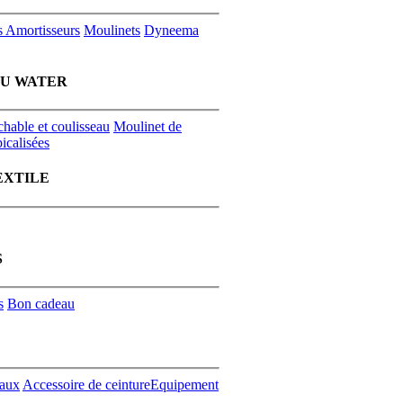
s
Amortisseurs
Moulinets
Dyneema
EU WATER
chable et coulisseau
Moulinet de
icalisées
EXTILE
S
s
Bon cadeau
aux
Accessoire de ceinture
Equipement