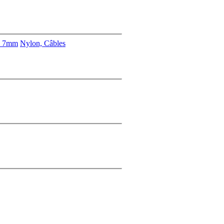
s 7mm
Nylon, Câbles