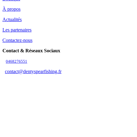
À propos
Actualités
Les partenaires
Contactez-nous
Contact & Réseaux Sociaux
0468276551
contact@dentyspearfishing.fr
Suivez-nous
Adresse & Horaires
Adresse
9b Zone d'Activité 11370 Leucate