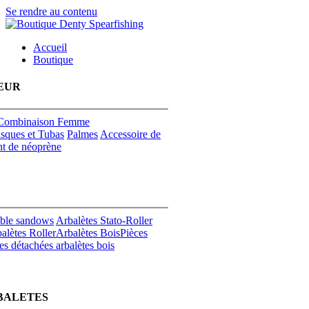
Se rendre au contenu
Accueil
Boutique
EUR
Combinaison Femme
sques et Tubas
Palmes
Accessoire de
t de néoprène
uble sandows
Arbalètes Stato-Roller
alètes Roller
Arbalètes Bois
Pièces
es détachées arbalètes bois
BALETES