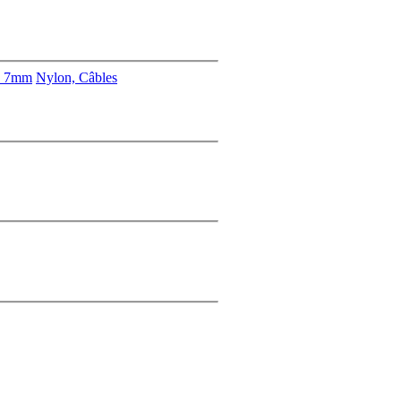
s 7mm
Nylon, Câbles