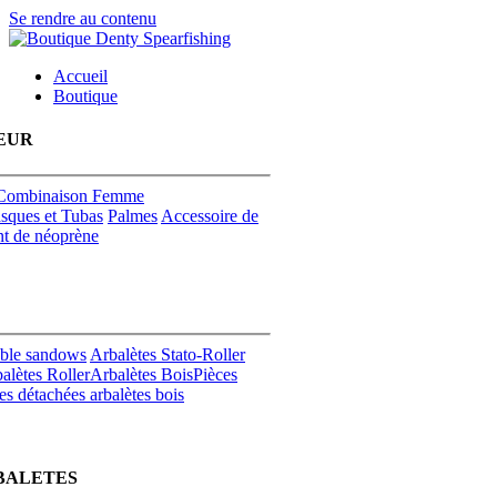
Se rendre au contenu
Accueil
Boutique
EUR
Combinaison Femme
sques et Tubas
Palmes
Accessoire de
t de néoprène
uble sandows
Arbalètes Stato-Roller
alètes Roller
Arbalètes Bois
Pièces
es détachées arbalètes bois
BALETES