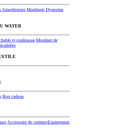
s
Amortisseurs
Moulinets
Dyneema
EU WATER
chable et coulisseau
Moulinet de
icalisées
EXTILE
S
s
Bon cadeau
aux
Accessoire de ceinture
Equipement