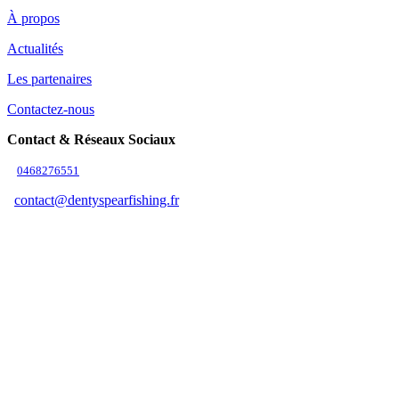
À propos
Actualités
Les partenaires
Contactez-nous
Contact & Réseaux Sociaux
0468276551
contact@dentyspearfishing.fr
Suivez-nous
Adresse & Horaires
Adresse
9b Zone d'Activité 11370 Leucate
Horaires