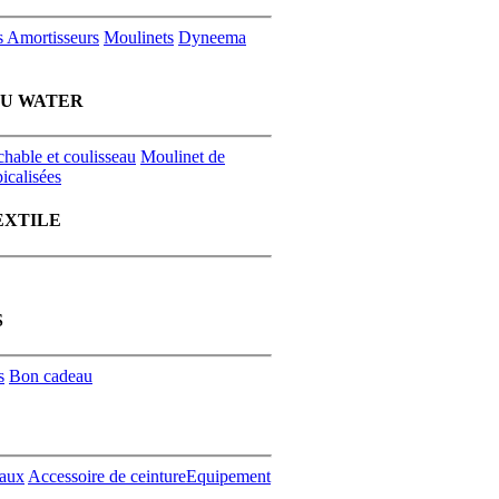
s
Amortisseurs
Moulinets
Dyneema
EU WATER
chable et coulisseau
Moulinet de
icalisées
EXTILE
S
s
Bon cadeau
aux
Accessoire de ceinture
Equipement