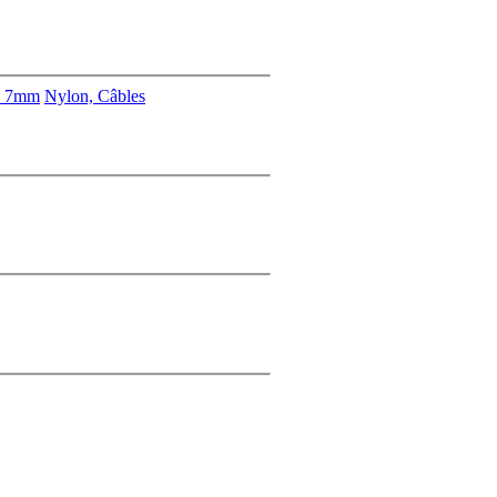
s 7mm
Nylon, Câbles