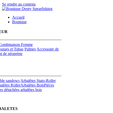
Se rendre au contenu
Accueil
Boutique
EUR
Combinaison Femme
sques et Tubas
Palmes
Accessoire de
t de néoprène
uble sandows
Arbalètes Stato-Roller
alètes Roller
Arbalètes Bois
Pièces
es détachées arbalètes bois
BALETES