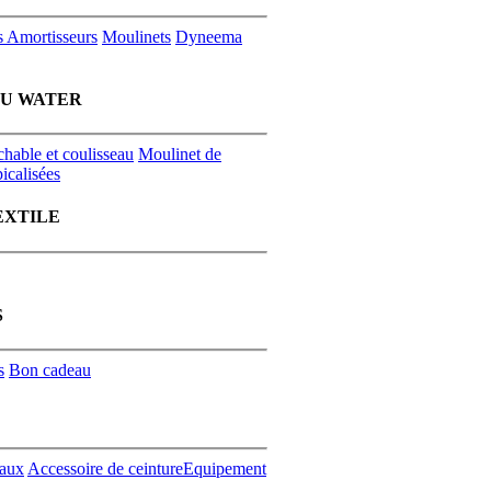
s
Amortisseurs
Moulinets
Dyneema
EU WATER
chable et coulisseau
Moulinet de
icalisées
EXTILE
S
s
Bon cadeau
aux
Accessoire de ceinture
Equipement