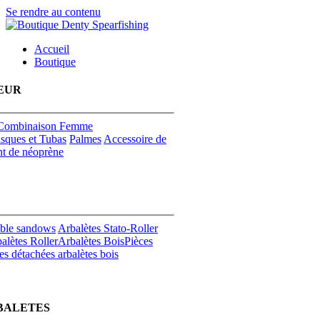
Se rendre au contenu
Accueil
Boutique
EUR
Combinaison Femme
sques et Tubas
Palmes
Accessoire de
t de néoprène
uble sandows
Arbalètes Stato-Roller
alètes Roller
Arbalètes Bois
Pièces
es détachées arbalètes bois
BALETES