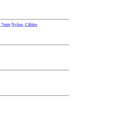
s 7mm
Nylon, Câbles