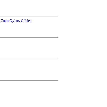
s 7mm
Nylon, Câbles