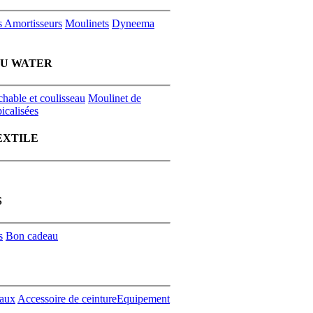
s
Amortisseurs
Moulinets
Dyneema
EU WATER
chable et coulisseau
Moulinet de
icalisées
EXTILE
S
s
Bon cadeau
aux
Accessoire de ceinture
Equipement