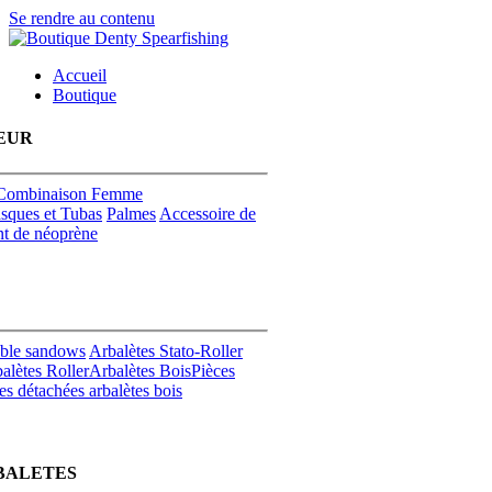
Se rendre au contenu
Accueil
Boutique
EUR
Combinaison Femme
sques et Tubas
Palmes
Accessoire de
t de néoprène
uble sandows
Arbalètes Stato-Roller
alètes Roller
Arbalètes Bois
Pièces
es détachées arbalètes bois
BALETES