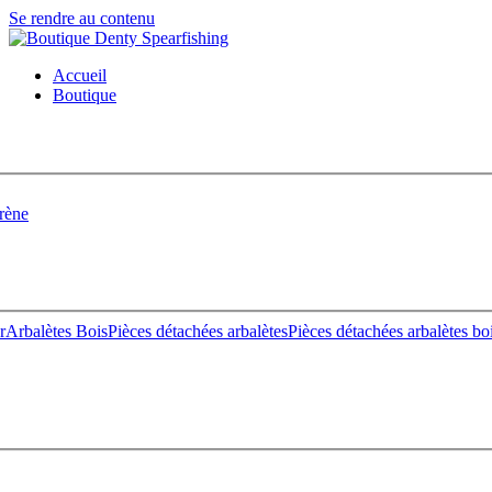
Se rendre au contenu
Accueil
Boutique
rène
r
Arbalètes Bois
Pièces détachées arbalètes
Pièces détachées arbalètes bo