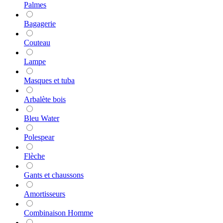
Palmes
Bagagerie
Couteau
Lampe
Masques et tuba
Arbalète bois
Bleu Water
Polespear
Flèche
Gants et chaussons
Amortisseurs
Combinaison Homme