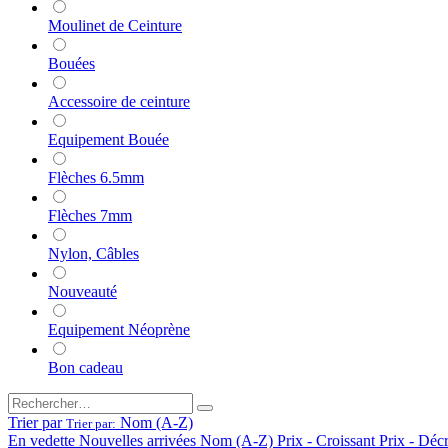
Moulinet de Ceinture
Bouées
Accessoire de ceinture
Equipement Bouée
Flèches 6.5mm
Flèches 7mm
Nylon, Câbles
Nouveauté
Equipement Néoprène
Bon cadeau
Trier par
Nom (A-Z)
Trier par:
En vedette
Nouvelles arrivées
Nom (A-Z)
Prix - Croissant
Prix - Déc